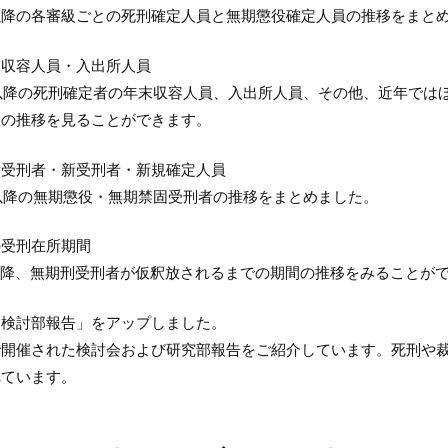
2年)以降の各審級ごとの死刑確定人員と無期懲役確定人員の推移をまと
末収容人員・入出所人員
5年)以降の死刑確定者の年末収容人員、入出所人員、その他、近年で
数の推移を見ることができます。
所受刑者・新受刑者・新規確定人員
0年)以降の無期懲役・無期禁固受刑者の推移をまとめました。
の受刑在所期間
1年)以降、無期刑受刑者が仮釈放されるまでの期間の推移をみることが
・検討部報告」をアップしました。
で開催された検討会および研究部報告をご紹介しています。死刑や
れています。