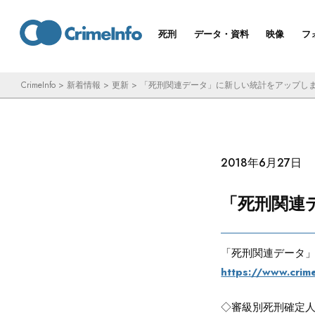
コ
ン
死刑
データ・資料
映像
フ
テ
ン
CrimeInfo
>
新着情報
>
更新
>
「死刑関連データ」に新しい統計をアップし
ツ
へ
ス
キ
2018年6月27日
ッ
「死刑関連
プ
「死刑関連データ
https://www.crime
◇審級別死刑確定