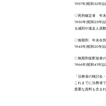
1957年(昭和3
◇死刑確定者 年
1950年(昭和2
る減刑や逃走人員
◇無期刑 年末在
1945年(昭和2
◇無期刑仮釈放者
1966年(昭和4
「法務省の検討会
これまでに法務省
貴重な資料も含ま