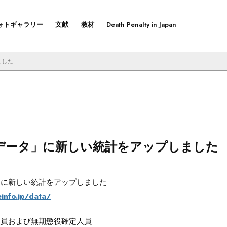
ォトギャラリー
文献
教材
Death Penalty in Japan
ました
データ」に新しい統計をアップしました
」に新しい統計をアップしました
info.jp/data/
人員および無期懲役確定人員