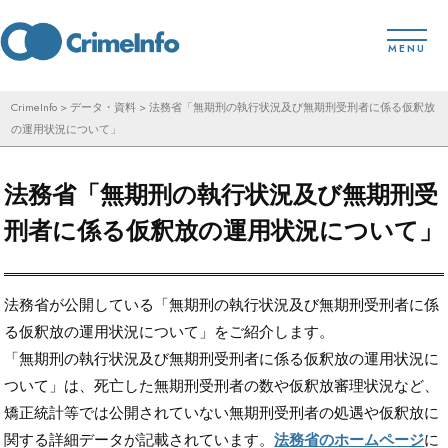
コ
toggl
ン
MENU
テ
ン
CrimeInfo
>
データ・資料
>
法務省「無期刑の執行状況及び無期刑受刑者に係る仮釈放
の運用状況について」
ツ
へ
法務省「無期刑の執行状況及び無期刑受
ス
キ
刑者に係る仮釈放の運用状況について」
ッ
プ
法務省が公開している「無期刑の執行状況及び無期刑受刑者に係
る仮釈放の運用状況について」をご紹介します。
「無期刑の執行状況及び無期刑受刑者に係る仮釈放の運用状況に
ついて」は、死亡した無期刑受刑者の数や仮釈放審理状況など、
矯正統計等では公開されていない無期刑受刑者の処遇や仮釈放に
関する詳細データが記載されています。
法務省のホームページ
に