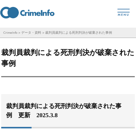
コ
toggl
ン
MENU
テ
ン
CrimeInfo
>
データ・資料
>
裁判員裁判による死刑判決が破棄された事例
ツ
へ
裁判員裁判による死刑判決が破棄された
ス
事例
キ
ッ
プ
裁判員裁判による死刑判決が破棄された事
例 更新 2025.3.8