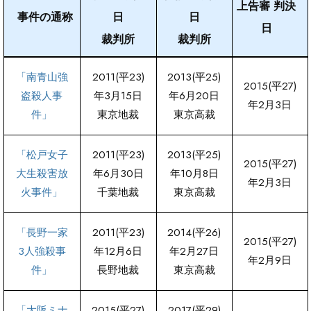
上告審 判決
事件の通称
日
日
日
裁判所
裁判所
「南青山強
2011(平23)
2013(平25)
2015(平27)
盗殺人事
年3月15日
年6月20日
年2月3日
件」
東京地裁
東京高裁
「松戸女子
2011(平23)
2013(平25)
2015(平27)
大生殺害放
年6月30日
年10月8日
年2月3日
火事件」
千葉地裁
東京高裁
「長野一家
2011(平23)
2014(平26)
2015(平27)
3人強殺事
年12月6日
年2月27日
年2月9日
件」
長野地裁
東京高裁
「大阪ミナ
2015(平27)
2017(平29)