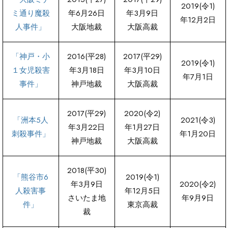
2019(令1)
ミ通り魔殺
年6月26日
年3月9日
年12月2日
人事件」
大阪地裁
大阪高裁
「神戸・小
2016(平28)
2017(平29)
2019(令1)
１女児殺害
年3月18日
年3月10日
年7月1日
事件」
神戸地裁
大阪高裁
2017(平29)
2020(令2)
「洲本5人
2021(令3)
年3月22日
年1月27日
刺殺事件」
年1月20日
神戸地裁
大阪高裁
2018(平30)
「熊谷市6
2019(令1)
年3月9日
2020(令2)
人殺害事
年12月5日
さいたま地
年9月9日
件」
東京高裁
裁