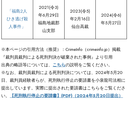
2021(令3)
「福島2人
2023(令5)
年6月29日
2024(令6)
ひき逃げ殺
年2月16日
福島地裁郡
年5月27日
人事件」
仙台高裁
山支部
※本ページの引用方法（推奨）：CrimeInfo（crimeinfo.jp）掲載
『裁判員裁判による死刑判決が破棄された事例』より引用
出典の略語等については、
こちら
の説明をご覧ください。
※なお、裁判員裁判による死刑判決については、2024年5月20
日、裁判員経験者らが、死刑執行停止の要請書を小泉龍司法相に
提出しています。実際に提出された要請書はこちらをご覧くださ
い。
【死刑執行停止の要請書】(PDF)（2024年5月20日提出）