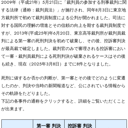
2009年（平成21年）5月21日に「裁判員の参加する刑事裁判に関
する法律（通称：裁判員法）」が施行され、同年8月3日に東京地
方裁判所で初めて裁判員制度による公判が開かれました。司法に
対する国民の理解の増進とその信頼の向上を期する裁判員制度で
すが、2013年(平成25年)年6月20日、東京高等裁判所が裁判員裁
判による第一審の死刑判決を初めて破棄し、その後、控訴審判決
が最高裁で確定しました。裁判官のみで審理される控訴審におい
て一審・裁判員裁判による死刑判決が破棄されるケースはその後
も続き、現在（2025年3月8日）までに8件となりました。
死刑に値するか否かの判断が、第一審とその後でどのように変遷
したのか、判決や当時の新聞報道など、公にされている情報から
その軌跡をたどりました。
下記の各事件の通称をクリックすると、詳細をご覧いただくこと
が出来ます。
第一審 判決
控訴審 判決