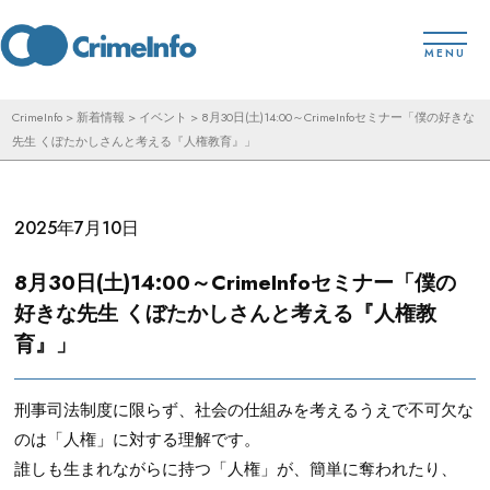
コ
toggl
ン
MENU
テ
ン
CrimeInfo
>
新着情報
>
イベント
>
8月30日(土)14:00～CrimeInfoセミナー「僕の好きな
先生 くぼたかしさんと考える『人権教育』」
ツ
へ
ス
2025年7月10日
キ
ッ
8月30日(土)14:00～CrimeInfoセミナー「僕の
好きな先生 くぼたかしさんと考える『人権教
プ
育』」
刑事司法制度に限らず、社会の仕組みを考えるうえで不可欠な
のは「人権」に対する理解です。
誰しも生まれながらに持つ「人権」が、簡単に奪われたり、