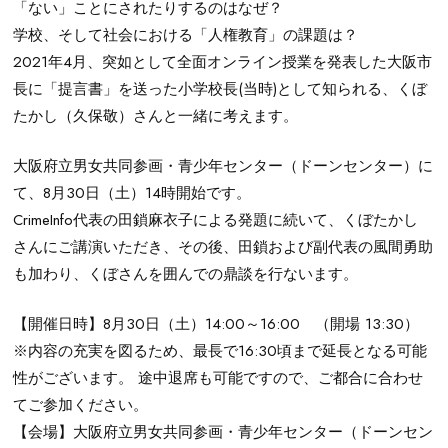
「ない」ことにされたりするのはなぜ？
学校、そして社会における「人権教育」の課題は？
2021年4月、突如として全面オンライン授業を発表した大阪市
長に「提言書」を送った小学校長(当時)として知られる、くぼ
たかし（久保敬）さんと一緒に考えます。
大阪府立男女共同参画・青少年センター（ドーンセンター）に
て、8月30日（土）14時開始です。
CrimeInfo代表の田鎖麻衣子による発題に続いて、くぼたかし
さんにご講演いただき、その後、田鎖および副代表の風間勇助
も加わり、くぼさんを囲んでの鼎談を行ないます。
【開催日時】8月30日（土）14:00～16:00 （開場 13:30）
※内容の充実を図るため、最長で16:30頃まで延長となる可能
性がございます。 途中退席も可能ですので、ご都合に合わせ
てご参加ください。
【会場】大阪府立男女共同参画・青少年センター（ドーンセン