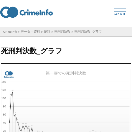
コ
toggl
ン
MENU
テ
ン
CrimeInfo
>
データ・資料
>
統計
>
死刑判決数
>
死刑判決数_グラフ
ツ
へ
死刑判決数_グラフ
ス
キ
ッ
プ