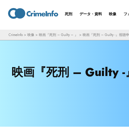
コ
ン
死刑
データ・資料
映像
フ
テ
ン
CrimeInfo
>
映像
>
映画『死刑 – Guilty – 』
>
映画『死刑 – Guilty -』視聴
ツ
へ
ス
キ
映画『死刑 – Guilty
ッ
プ