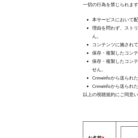
一切の行為を禁じられま
本サービスにおいて
理由を問わず、スト
ん。
コンテンツに施され
保存・複製したコン
保存・複製したコン
せん。
CrimeInfoから
CrimeInfoから
以上の視聴規約にご同意
お名前
*