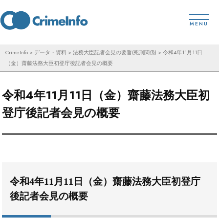
コ
toggl
ン
MENU
テ
ン
CrimeInfo
>
データ・資料
>
法務大臣記者会見の要旨(死刑関係)
>
令和4年11月11日
（金）齋藤法務大臣初登庁後記者会見の概要
ツ
へ
令和4年11月11日（金）齋藤法務大臣初
ス
キ
登庁後記者会見の概要
ッ
プ
令和4年11月11日（金）齋藤法務大臣初登庁
後記者会見の概要