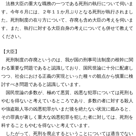
法務大臣の重大な職務の一つである死刑の執行について伺いま
す。今年６月には、２年１１か月ぶりとなる死刑が執行されまし
た。死刑制度の在り方について、存廃も含め大臣の考えを伺いま
す。また、執行に対する大臣自身の考えについても併せて教えて
ください。
【大臣】
死刑制度の存廃というのは、我が国の刑事司法制度の根幹に関
わる重要な問題であると認識しており、国民世論に十分に配慮し
つつ、社会における正義の実現といった種々の観点から慎重に検
討すべき問題であると認識しています。
国民世論の多数が、極めて悪質、凶悪な犯罪については死刑も
やむを得ないと考えているところであり、多数の者に対する殺人
や強盗殺人等の凶悪犯罪がいまだ後を絶たない状況に鑑みると、
その罪責が著しく重大な凶悪犯罪を犯した者に対しては、死刑を
科することもやむを得ないと考えています。
したがって、死刑を廃止するということについては適当でない