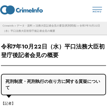
コ
toggl
ン
MENU
テ
ン
CrimeInfo
>
データ・資料
>
法務大臣記者会見の要旨(死刑関係)
>
令和7年10月22日
（水）平口法務大臣初登庁後記者会見の概要
ツ
へ
令和7年10月22日（水）平口法務大臣初
ス
キ
登庁後記者会見の概要
ッ
プ
死刑制度・死刑執行の在り方に関する質疑につい
て
【記者】