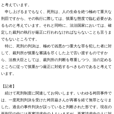
と考えています。
申し上げるまでもなく、死刑は、人の生命を絶つ極めて重大な
刑罰ですから、その執行に際しては、慎重な態度で臨む必要があ
るものと考えています。それと同時に、法治国家においては、確
定した裁判の執行が厳正に行われなければならないことも言うま
でもないところです。
特に、死刑の判決は、極めて凶悪かつ重大な罪を犯した者に対
して、裁判所が慎重な審議を尽くした上で言い渡すものですか
ら、法務大臣としては、裁判所の判断を尊重しつつ、法の定める
ところに従って慎重かつ厳正に対処するべきものであると考えて
います。
【記者】
続けて死刑制度に関連してお伺いします。いわゆる袴田事件で
は、一度死刑判決を受けた袴田巌さんが再審を経て無罪となりま
した。過去の事件判決が誤っていると判断された形です。現在の
死刑囚の中には再審請求中の人もいますが、再審請求中の人に対