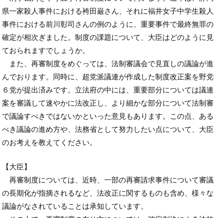
県一家殺人事件における袴田巌さん、それに福井女子中学生殺人
事件における前川彰司さんの例のように、重要事件で最終無罪の
確定が相次ぎました。制度の課題について、大臣はどのように見
ておられますでしょうか。
また、再審制度をめぐっては、法制審議会で見直しの議論が進
んでおります。同時に、超党派議連が作成した制度改正案を野党
６党が提出済みです。立法府の中には、重要部分については議連
案を審議して速やかに法改正し、より細かな部分について法制審
で議論すべきではないかといった意見もあります。この点、ある
べき議論の進め方や、法務省として努力したい点について、大臣
のお考えを教えてください。
【大臣】
再審制度については、近時、一部の再審請求事件について審議
の長期化が指摘されるなど、法改正に関するものも含め、様々な
議論がなされていることは承知しています。