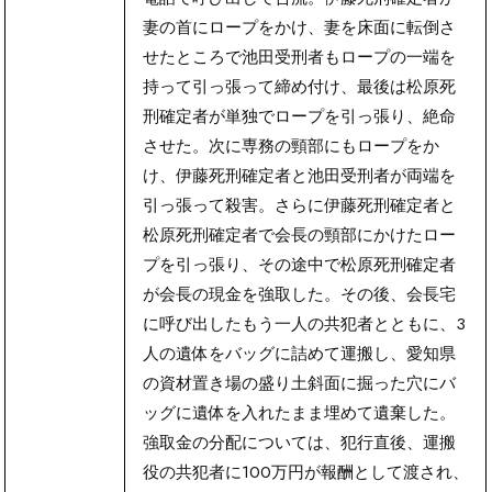
妻の首にロープをかけ、妻を床面に転倒さ
せたところで池田受刑者もロープの一端を
持って引っ張って締め付け、最後は松原死
刑確定者が単独でロープを引っ張り、絶命
させた。次に専務の頸部にもロープをか
け、伊藤死刑確定者と池田受刑者が両端を
引っ張って殺害。さらに伊藤死刑確定者と
松原死刑確定者で会長の頸部にかけたロー
プを引っ張り、その途中で松原死刑確定者
が会長の現金を強取した。その後、会長宅
に呼び出したもう一人の共犯者とともに、3
人の遺体をバッグに詰めて運搬し、愛知県
の資材置き場の盛り土斜面に掘った穴にバ
ッグに遺体を入れたまま埋めて遺棄した。
強取金の分配については、犯行直後、運搬
役の共犯者に100万円が報酬として渡され、