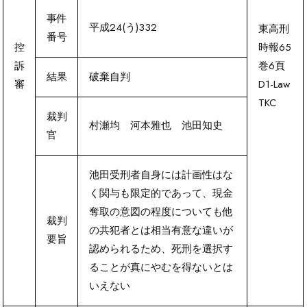
事件
平成24(う)332
東高刑
番号
控
時報65
訴
巻6頁
結果
破棄自判
審
D1-Law
TKC
裁判
村瀬均 河本雅也 池田知史
官
池田受刑者自身には計画性はな
く関与も限定的であって、現金
奪取の意図の程度についても他
裁判
の共犯者とは相当有意な違いが
要旨
認められるため、死刑を選択す
ることが真にやむを得ないとは
いえない