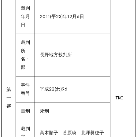
裁判
年月
2011(平23)年12月6日
日
裁判
所
長野地方裁判所
名・
部
事件
平成22(わ)96
第
番号
一
TKC
審
量刑
死刑
裁判
高木順子 菅原暁 北澤眞穂子
官