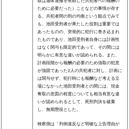
取は遺体運搬を依頼した共犯者への報酬の
ために必要だった）ことなどの事情が存す
る。共犯者間の刑の均衡という観点でみて
も、池田受刑者が果たした役割は重要では
あったものの、突発的に犯行に巻き込まれ
たものであり、池田受刑者自身には計画性
はなく関与も限定的であって、その間には
明らかに有意な違いが認められる。また、
計画段階から報酬の必要のため強取の犯意
が強固であった2人の共犯者に対し、計画に
は関与せず、犯行時にも報酬など考える立
場になかった池田受刑者との間には、現金
奪取の意図の程度についても相当有意な違
いが認められるとして、死刑判決を破棄
し、無期懲役とした。
検察側は「判例違反など明確な上告理由が