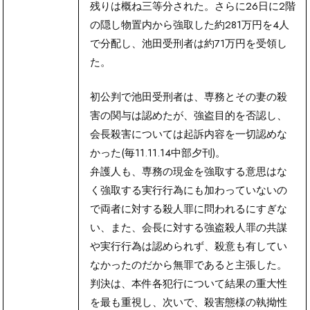
残りは概ね三等分された。さらに26日に2階
の隠し物置内から強取した約281万円を4人
で分配し、池田受刑者は約71万円を受領し
た。
初公判で池田受刑者は、専務とその妻の殺
害の関与は認めたが、強盗目的を否認し、
会長殺害については起訴内容を一切認めな
かった(毎11.11.14中部夕刊)。
弁護人も、専務の現金を強取する意思はな
く強取する実行行為にも加わっていないの
で両者に対する殺人罪に問われるにすぎな
い、また、会長に対する強盗殺人罪の共謀
や実行行為は認められず、殺意も有してい
なかったのだから無罪であると主張した。
判決は、本件各犯行について結果の重大性
を最も重視し、次いで、殺害態様の執拗性