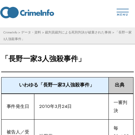
コ
toggl
ン
MENU
テ
ン
CrimeInfo
>
データ・資料
>
裁判員裁判による死刑判決が破棄された事例
>
「長野一家
3人強殺事件」
ツ
へ
「長野一家3人強殺事件」
ス
キ
ッ
いわゆる「長野一家3人強殺事件」
出典
プ
一審判
事件発生日
2010年3月24日
決
毎
被告人／受