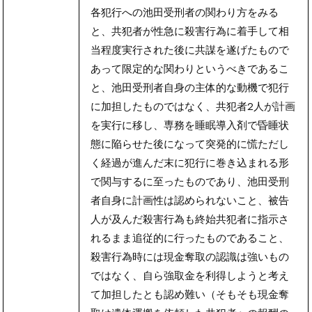
各犯行への池田受刑者の関わり方をみる
と、共犯者が性急に殺害行為に着手して相
当程度実行された後に共謀を遂げたもので
あって限定的な関わりというべきであるこ
と、池田受刑者自身の主体的な動機で犯行
に加担したものではなく、共犯者2人が計画
を実行に移し、専務を睡眠導入剤で昏睡状
態に陥らせた後になって突発的に慌ただし
く経過が進んだ末に犯行に巻き込まれる形
で関与するに至ったものであり、池田受刑
者自身に計画性は認められないこと、被告
人が及んだ殺害行為も終始共犯者に指示さ
れるまま追従的に行ったものであること、
殺害行為時には現金奪取の認識は強いもの
ではなく、自ら強取金を利得しようと考え
て加担したとも認め難い（そもそも現金奪