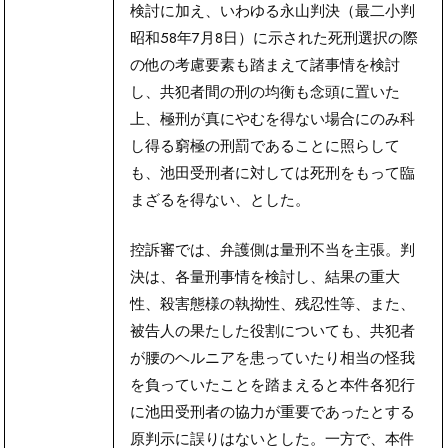
検討に加え、いわゆる永山判決（最二小判
昭和58年7月8日）に示された死刑選択の際
の他の考慮要素も踏まえて諸事情を検討
し、共犯者間の刑の均衡も念頭に置いた
上、極刑が真にやむを得ない場合にのみ科
し得る窮極の刑罰であることに照らして
も、池田受刑者に対しては死刑をもって臨
まざるを得ない、とした。
控訴審では、弁護側は量刑不当を主張。判
決は、各量刑事情を検討し、結果の重大
性、殺害態様の執拗性、残忍性等、また、
被告人の果たした役割についても、共犯者
が腰のヘルニアを患っていたり相当の怪我
を負っていたことを踏まえると本件各犯行
に池田受刑者の協力が重要であったとする
原判示に誤りはないとした。一方で、本件