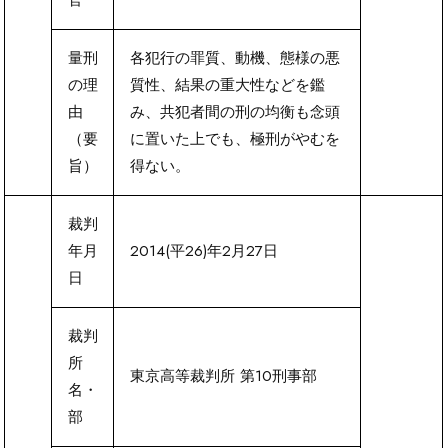
量刑
各犯行の罪質、動機、態様の悪
の理
質性、結果の重大性などを鑑
由
み、共犯者間の刑の均衡も念頭
（要
に置いた上でも、極刑がやむを
旨）
得ない。
裁判
年月
2014(平26)年2月27日
日
裁判
所
東京高等裁判所 第10刑事部
名・
部