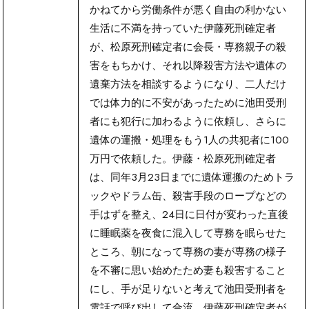
かねてから労働条件が悪く自由の利かない
生活に不満を持っていた伊藤死刑確定者
が、松原死刑確定者に会長・専務親子の殺
害をもちかけ、それ以降殺害方法や遺体の
遺棄方法を相談するようになり、二人だけ
では体力的に不安があったために池田受刑
者にも犯行に加わるように依頼し、さらに
遺体の運搬・処理をもう1人の共犯者に100
万円で依頼した。伊藤・松原死刑確定者
は、同年3月23日までに遺体運搬のためトラ
ックやドラム缶、殺害手段のロープなどの
手はずを整え、24日に日付が変わった直後
に睡眠薬を夜食に混入して専務を眠らせた
ところ、朝になって専務の妻が専務の様子
を不審に思い始めたため妻も殺害すること
にし、手が足りないと考えて池田受刑者を
電話で呼び出して合流。伊藤死刑確定者が