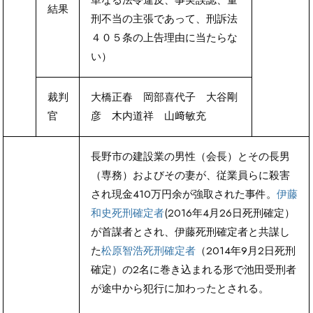
結果
刑不当の主張であって、刑訴法
４０５条の上告理由に当たらな
い）
裁判
大橋正春 岡部喜代子 大谷剛
官
彦 木内道祥 山﨑敏充
長野市の建設業の男性（会長）とその長男
（専務）およびその妻が、従業員らに殺害
され現金410万円余が強取された事件。
伊藤
和史死刑確定者
(2016年4月26日死刑確定）
が首謀者とされ、伊藤死刑確定者と共謀し
た
松原智浩死刑確定者
（2014年9月2日死刑
確定）の2名に巻き込まれる形で池田受刑者
が途中から犯行に加わったとされる。