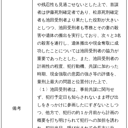
や残忍性も見過ごせないとした上で、首謀
者は伊藤死刑確定者であり、松原死刑確定
者も池田受刑者より果たした役割が大きい
としつつ、池田受刑者も専務とその妻の殺
害や遺体の搬出を実行しており、次々と3名
の殺害を遂行し、遺体搬出や現金奪取に成
功したことについては池田受刑者の協力が
重要であったとした。また、池田受刑者の
計画性の程度、犯行動機、共謀に加わった
時期、現金強取の意図の強さ等の評価を、
量刑上最大の問題と位置付けた上で、
〈１〉池田受刑者は、事前共謀に関与せ
ず、犯行予定日も知らされないまま呼び出
しをきっかけに参画したにすぎないとしつ
備考
つ、他方で、犯行の約１か月前から計画の
概要を打ち明けられて犯行への加担を誘わ