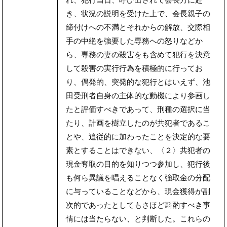
れ、犯行当日、呼び出されて会長方に赴
き、状況の説明を受けた上で、会長親子の
締付けへの不満とそれからの解放、交際相
手の中絶を強要した専務への怒りなどか
ら、専務の妻の殺害をも含めて犯行を決意
して殺害の実行行為を積極的に行ってお
り、偶発的、突発的な犯行とはいえず、池
田受刑者自身の主体的な動機により参画し
たと評価すべきであって、刑種の選択に当
たり、計画を樹立したのが共犯者であるこ
とや、追従的に加わったことを決定的な要
素とすることはできない、〈２〉共犯者の
現金奪取の目的を知りつつ参加し、犯行後
も何ら異議を唱えることなく強取金の分配
に与っていることなどから、現金獲得が副
次的であったとしてもさほど斟酌すべき事
情には当たらない、と判断した。これらの