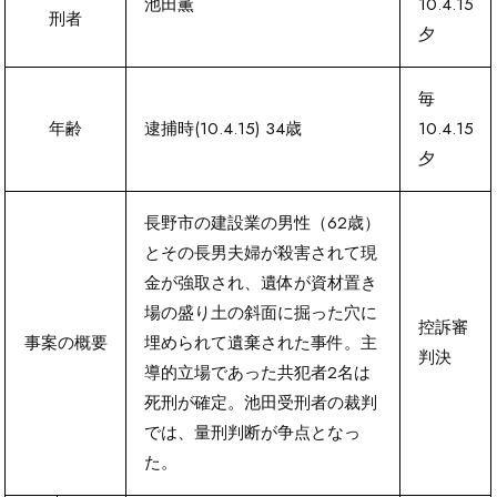
池田薫
10.4.15
刑者
夕
毎
年齢
逮捕時(10.4.15) 34歳
10.4.15
夕
長野市の建設業の男性（62歳）
とその長男夫婦が殺害されて現
金が強取され、遺体が資材置き
場の盛り土の斜面に掘った穴に
控訴審
事案の概要
埋められて遺棄された事件。主
判決
導的立場であった共犯者2名は
死刑が確定。池田受刑者の裁判
では、量刑判断が争点となっ
た。