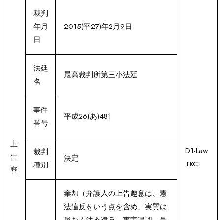
裁判
年月
2015(平27)年2月9日
日
法廷
最高裁判所第三小法廷
名
事件
平成26(あ)481
番号
上
D1-Law
裁判
告
決定
TKC
種別
審
棄却（弁護人の上告趣意は、憲
法違反をいう点を含め、実質は
単なる法令違反、事実誤認、量