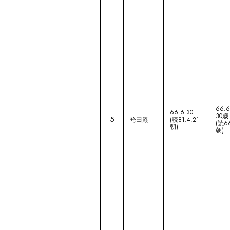
66.6
66.6.30
30歳
5
袴田巌
(読81.4.21
(読66
朝)
朝)