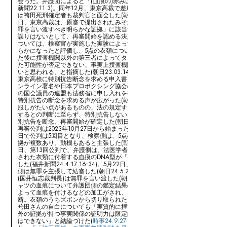
会った。弁護団によると「(血痕の)赤みは全く消えている」という(静岡
新聞22.11.3)。同年12月、東京高裁で差戻審の審理が終了、審理の前に
は袴田死刑確定者も裁判官と面会した(朝日22.12.6朝)。2023年3月13
日、東京高裁は、原審で提出されたみそ漬け実験報告書等について「無
罪を言い渡すべき明らかな証拠」に該当するとした原審の決定の判断に
誤りはないとして、再審開始を認める決定を出した。みそ漬け実験等に
ついては、検察官が実施した実験によって赤みが残らないことが一層明
らかになったと評価し、5点の衣類については、事件から相当期間経過し
た後に捜査機関以外の第三者によってタンク内に隠匿してみそ漬けにし
た可能性が否定できない、事実上捜査機関の者による可能性が極めて高
いと思われる、と指摘した(朝日23.03.14朝)。この決定の後、弁護団が
東京高検に特別抗告断念を求める申入書を提出した他、弁護団によるオ
ンライン署名や日本プロボクシング協会の「ツィッターデモ」、超党派
の国会議員の連盟も法務省に申し入れを行うなどして東京高検に対して
特別抗告の断念を求める声が広がった(朝日23.3.18朝)。東京高検は「承
6
服しがたい点があるものの、法の規定する特別抗告の申し立て事由が存
するとの判断に至らず、特別抗告しない」(東京高検次席検事)として特
6
別抗告を断念、再審開始が確定した(朝日23.3.21朝)。
再審公判は2023年10月27日から始まった(朝日23.10.27夕)。同年12月20
日で公判は5回目となり、検察側は、5点の衣類のほかにも犯人とする根
拠が複数あり、動機もあると主張した(朝日23.12.21朝)。2024年4月17
日、第13回公判で、弁護側は、法医学者による鑑定を基に、犯行着衣と
された衣類に付着する血痕のDNA型が「袴田さんと一致しない」と主張
した(福井新聞24.4.17 16:34)。5月22日、検察側は死刑を求刑し、弁護
側は無罪を主張して結審した(朝日24.5.23朝)。同年9月26日、静岡地裁
(国井恒志裁判長)は無罪を言い渡した(朝日24.9.26 14:02)。判決は、シ
ャツの血痕について弁護団側の鑑定結果の信用性を認め、「捜査機関に
よって血痕を付けるなどの加工がされ、タンク内に隠匿された」と判
断。衣類のうちズボンから切り取られたとされる端切れも捏造であり、
袴田さんの自白についても「実質的に捏造された」とし、「5点の衣類以
外の証拠が持つ事実関係の証明力は限定的」として「犯人と認めること
はできない」と結論づけた(
時事24.9.27 00:56
)。同日、日弁連会長によ