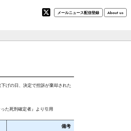
メールニュース配信登録
About us
取下げの日、決定で控訴が棄却された
。
罪となった死刑確定者』より引用
備考