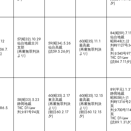
夕)
84(昭59).7.1
仙台地裁
57(昭32).10.29
.12
60(昭35).11.1
昭和48(た)2
仙台地裁古川
59(昭34).5.26
最高裁
判時1127号3
支部
仙台高裁
6.7.
(再審無罪判決
頁
(再審無罪判決
(読59.5.26夕)
)
より)
判タ540号9
より)
TKC D1-Law
(読84.7.11夕
89(平元).1.3
静岡地裁
60(昭35).2.17
60(昭35).12.15
昭和58(た)1
58(昭33).5.23
東京高裁
最高裁
判時1316号2
静岡地裁
(再審無罪判決
(再審無罪判決
頁
86.5.
TKC D1-Law
より)
より)
判タ700号11
判タ81号94頁
(朝日60.2.17
(朝日60.12.15
頁
夕)
夕)
TKC D1-Law
(読89.1.31夕