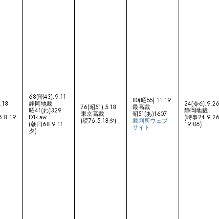
68(昭43).9.11
80(昭55).11.19
.18
静岡地裁
24(令6).9.2
76(昭51).5.18
最高裁
昭41(わ)329
静岡地裁
東京高裁
昭51(あ)1607
.8.19
D1-Law
(時事24.9.2
(読76.5.18夕)
裁判所ウェブ
(朝日68.9.11
19:06)
サイト
夕)