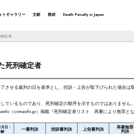
ォトギャラリー
文献
教材
Death Penalty in Japan
刑確定者
た死刑確定者
終了させる裁判の日を基準とし、控訴・上告が取下げられた場合は
。
付しているものであり、死刑確定の順序を示すものではありません
Info（crimeinfo.jp）掲載『死刑確定者リスト 再審により無
再審無罪
年月日・
一審判決
控訴審判決
上告審判決
判決
年齢