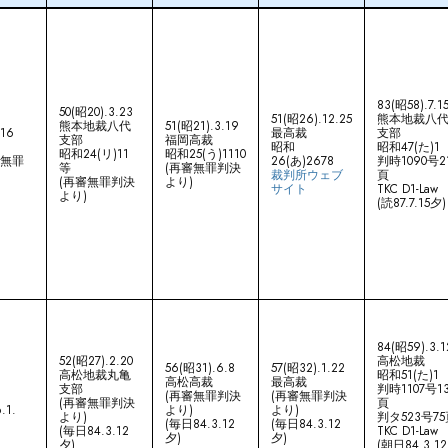
83(昭58).7.1
50(昭20).3.23
51(昭26).12.25
熊本地裁八
熊本地裁八代
51(昭21).3.19
.16
最高裁
支部
支部
福岡高裁
昭和
昭和47(た)1
昭和24(リ)11
昭和25(う)1110
審無罪
26(あ)2678
判時1090号2
等
(再審無罪判決
)
裁判所ウェブ
頁
(再審無罪判決
より)
サイト
TKC D1-Law
より)
(読87.7.15夕)
84(昭59).3.1
52(昭27).2.20
高松地裁
56(昭31).6.8
57(昭32).1.22
高松地裁丸亀
昭和51(た)1
高松高裁
最高裁
支部
判時1107号1
(再審無罪判決
(再審無罪判決
(再審無罪判決
頁
.1.
より)
より)
より)
判タ523号7
(毎日84.3.12
(毎日84.3.12
(毎日84.3.12
TKC D1-Law
夕)
夕)
夕)
(朝日84.3.12