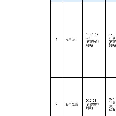
48.12.29
49.1
～30
23歳
1
免田栄
(再審無罪
(再
判決)
判決
50.4
50.2.28
19歳
2
谷口繁義
(再審無罪
(読06
判決)
6朝)