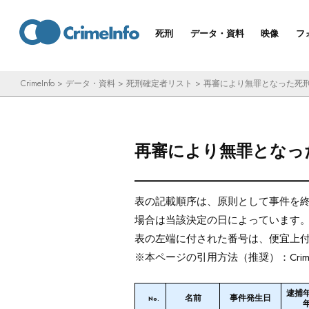
コ
ン
死刑
データ・資料
映像
フ
テ
ン
CrimeInfo
>
データ・資料
>
死刑確定者リスト
>
再審により無罪となった死
ツ
へ
ス
再審により無罪となっ
キ
ッ
プ
表の記載順序は、原則として事件を
場合は当該決定の日によっています
表の左端に付された番号は、便宜上
※本ページの引用方法（推奨）：Crime
逮捕
名前
事件発生日
No.