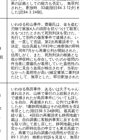
果の証拠としての能力も否定し、無罪判決を出した。谷口氏は即日釈放
された。釈放時、53歳(朝日84.3.12夕) 検察側が控訴を断念、無罪が確定
した(読84.3.24朝)。
いわゆる松山事件。齋藤氏は、金を盗む目的で面識のある民家に侵入、
刃物で家族4人の頭部を切りつけて殺害し、犯行を隠蔽するために家屋に
火をつけたとされて死刑判決を受けた。十分な根拠のない見込み捜査が
1
先行して別件の傷害事件で逮捕され、いったん犯行を自白したが、その
後、一貫して否認。第2次再審請求で、仙台地裁は1979年に再審開始を
決定、仙台高裁も1983年に検察側の即時抗告を棄却して再審開始が確定
4
し、同年7月から再審公判が開始された。判決は、齋藤氏の自白は容易に
信用しがく、また、死刑判決の根拠となった掛布団襟当てに付着した血
7頁
痕が押収時にも存在していたのか疑問の余地があるとした。さらに、事
件当夜に齋藤氏が着用していた蓋然性の高いジャンパー、ズボンからは
)
犯行に見合う血痕が検出されず、当初からそのような血痕は付着してい
なかった蓋然性が高い(確定審第二審判決では洗い流されたとされてい
た)として、無罪とした。即日釈放された。釈放時53歳。(読84.7.11夕)
いわゆる島田事件、あるいは久子ちゃん事件。6歳の女児が幼稚園から
連れ出され、山林で暴行の上絞殺された事件。赤堀氏は別件の窃盗容疑
1
で逮捕されたが島田事件についても詳しく調べられ、逮捕2日後に女児殺
しを自白、再逮捕された。公判では事件当時は現場にいなかったと主張
したが、1審静岡地裁はその信用性を否定して自白調書の任意性を認め、
1
有罪とした(朝日58.5.24静岡)。最高裁で死刑が確定した後、再審請求を
繰り返し、4回目の再審請求も静岡地裁で棄却されたが、83年5月東京高
4
裁は、自白調書に客観的事実に反する供述があることなどを理由にこれ
を取り消して差し戻した。静岡地裁は86年5月、再審開始を決定、検察
官からの即時抗告の申立ても東京高裁で棄却し、再審開始決定が確定し
)
た。再審では自白調書の信用性が否定され、無罪判決。釈放時59歳。(読
89.1.31夕) 検察が控訴を見送り、無罪が確定した(読89.2.7夕)。