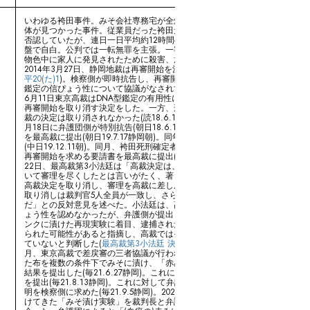
いわゆる袴田事件。みそ会社専務宅が全焼し、焼け跡から一家4人の他殺
体が見つかった事件。従業員だった袴田元被告人が逮捕されるも容疑を
否認していたが、連日一日平均約12時間の取り調べの末、捜査段階の終
盤で自白。公判では一転無罪を主張。一審判決では、売上金を奪おうと
物色中に家人に発見されたために殺害、放火に及んだとされた。
2014年3月27日、静岡地裁は再審開始を決定、同日釈放された(
静岡地裁
平20(た)1
)。検察側が即時抗告し、再審開始決定の根拠となったDNA型
鑑定の信ぴょう性について協議がなされていたが(読17.3.27朝)、2018年
6月11日東京高裁はDNA型鑑定の有用性には深刻な疑問がある等として
再審開始を取り消す決定をした。一方、刑の執行停止と釈放を命じた地
裁の決定は取り消されなかった(読18.6.11,
東京高裁 平26(く)193
)。同
月18日に弁護団側が特別抗告(朝日18.6.19朝)、2019年7月新たな補充書
を最高裁に提出(朝日19.7.17静岡朝)。同年12月6度目の理由補充書を提出
(中日19.12.11朝)。同月、袴田死刑確定者を支援する複数の団体が早期の
再審開始を求める要請書を最高裁に提出(中日19.12.13朝)。2020年12月
22日、最高裁第3小法廷は「高裁決定は、弁護側が提出した新証拠につ
いて審理を尽くしたとは言いがたく、著しく正義に反する」として東京
高裁決定を取り消し、審理を高裁に差し戻す決定を出した。高裁決定の
取り消しは裁判官5人全員が一致し、さらに2人は「再審を開始すべき
だ」との反対意見を述べた。小法廷は、高裁と同様にDNA型鑑定の信ぴ
ょう性を認めなかったが、弁護側が提出した血痕が付いた衣類をみそタ
ンクに漬けた再現実験に着目、逮捕された後に衣類がみそタンクに入れ
られた可能性があると指摘し、高裁ではその点について審理が尽くされ
ていないと判断した(
最高裁第3小法廷 決定 平30(し)332号
)。2021年6
月、東京高裁で差戻審の三者協議が行われ、弁護側は、血液を付着させ
た布を複数の条件下でみそに漬け、「赤みは残らなかった」とする実験
結果を提出した(毎21.6.27静岡)。これに対して検察側が反論する意見書
を提出(毎21.8.13静岡)。これに対して弁護側が矛盾を指摘、さらなる説
明を検察側に求めた(毎21.9.5静岡)。2022年11月、検察側が1年2か月続
けてきた「みそ漬け実験」を裁判長と弁護団が色合いの確認作業に立ち