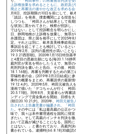
り、「
「袴田事件」の再審無罪判決を受けて、検察官に対して速やかな
上訴権放棄を求めるとともに、政府及び国会に対して改めて死刑制度の
廃止と再審法の速やかな改正を求める会長声明
」が発表された。同年10
月8日、控訴期限の10日を前にして、畝本直美最高検検事総長名が異例の
「談話」を発表、捜査機関による捏造を認めた判決については不満を示
しつつも、「袴田さんが結果として長期間にわたり、法的地位が不安定
な状況に置かれてきた。検察が控訴し、その状況が継続することは相当
ではない」として控訴断念を明らかにした(
朝日24.10.8 18:11
)。翌日の9
日、静岡地検が上訴権を放棄し、無罪が確定した(時事24.10.9 12:26)。
弁護団は、県と国を相手にして2025年8月に国家賠償請求を提訴する予
定。それとは別に、畝本直美検事総長談話が名誉棄損に当たるとして民
事訴訟を起こすことも検討しているという(産25.5.12 19:16)。
2019年2月、誤判の蓋然性が高いことなどを理由に恩赦を出願(毎日
19.3.21西部朝)。2020年1月15日特別基準恩赦に出願。通常恩赦を含める
と4度目の恩赦出願になる(毎20.1.16静岡)。2007年、一審静岡地裁の元
裁判官が実名を明かしたうえで、無罪の心証を持ちながらも合議の末に
死刑判決を書いたと告白、その後、袴田元被告人と面会を果たした(朝日
18.1.16朝)。再審を判断するための第三者機関の設立などを目指す「冤
罪犠牲者の会」(2019年3月2日結成)に参加(朝日19.3.3朝)。同年12月、
事件の概要をまとめ、再審請求の最新情報を盛り込んだ冊子を作成(中日
19.12.4夕)。2020年5月、袴田元被告人を支え続ける姉秀子さんの半生を
漫画で描いた「デコちゃんが行く 袴田ひで子物語」が出版された(朝日
20.5.11朝)。同年8月、支援者らが再審請求の支援のためにクラウドファ
ンディングで資金集めを開始、目標を大きく超える1806万円が集まった
(朝日20.10.21夕)。2020年、
袴田元被告人が作成し1977年に最高裁へ提
出された上告趣意書が編纂され、「袴田さん支援クラブ」で公開され
た
。その中には「私は最高裁の公正かつ神聖と正義を信じたい。その意
味で、我々は本件審理過程を国民に情宣し、一般大衆の審判を同時に仰
ぎたい。そして高裁のインチキ判決を徹底的に糾弾しなければ、裁判に
おいて正義が滅びることになる。国民にとって、これほど悲しむべきこ
とはない。」と書かれており、高裁判決に対する反論が様々な観点から
書かれている。逮捕時(66.8.18)30歳(読66.8.19朝)。