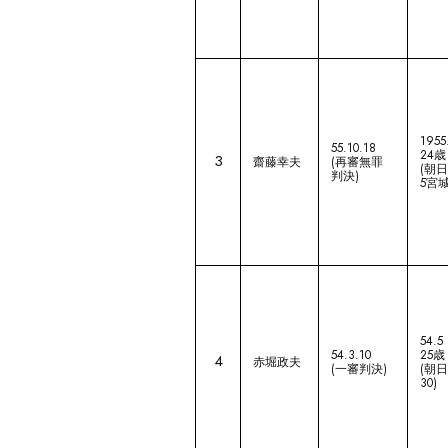
1955
55.10.18
24歳
3
齋藤幸夫
(再審無罪
(朝日0
判決)
5宮城
54.5
54.3.10
25歳
4
赤堀政夫
(一審判決)
(朝日
30)