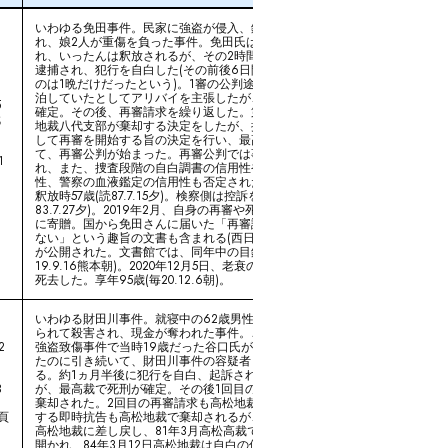
いわゆる免田事件。民家に強盗が侵入、鉈や包丁により夫婦が殺害さ
れ、娘2人が重傷を負った事件。免田氏は別の2件の窃盗事件で逮捕さ
れ、いったんは釈放されるが、その2時間後に強盗殺人などの疑いで再び
逮捕され、犯行を自白した(その前後6日間の取り調べ中、舎房で寝れた
のは1晩だけだったという)。1審の公判途中から事件当日は他の場所に宿
泊していたとしてアリバイを主張したが、有罪となり、最高裁で死刑が
5
確定。その後、再審請求を繰り返した。第6次再審請求において、熊本
代
地裁八代支部が棄却する決定をしたが、抗告審福岡高裁がそれを取り消
して再審を開始する旨の決定を行い、最高裁が検察側特別抗告を棄却し
て、再審公判が始まった。再審公判では事件当日のアリバイが認めら
1
れ、また、捜査段階の自白調書の信用性や検察側新証人の証言の信用
性、警察の血液鑑定の信用性も否定された。免田氏は即日釈放された。
釈放時57歳(読87.7.15夕)。検察側は控訴を断念、無罪が確定した(読
83.7.27夕)。2019年2月、自身の再審や死刑に関する資料を熊本大文書館
に寄贈。国から免田さんに届いた「再審請求中により死刑の執行はされ
ない」という趣旨の文書も含まれる(西日本19.3.13朝)。同年9月に一部
が公開された。文書館では、同年中の目録完成を目指すという(西日本
19.9.16熊本朝)。2020年12月5日、老衰のため入所していた高齢者施設で
死去した。享年95歳(毎20.12.6朝)。
いわゆる財田川事件。就寝中の62歳男性が包丁で30数か所以上切りつけ
られて殺害され、現金が奪われた事件。この約１か月後に起こした別の
2
強盗致傷事件で当時19歳だった谷口氏が逮捕され、一審有罪判決を受け
たのに引き続いて、財田川事件の容疑者として本格的な取り調べを受け
る。約1ヵ月半後に犯行を自白、起訴された。公判に入ると一転否認した
3
が、最高裁で死刑が確定。その後1回目の再審請求は高松地裁丸亀支部で
棄却された。2回目の再審請求も高松地裁丸亀支部で棄却され、それに対
5頁
する即時抗告も高松地裁で棄却されるが、特別抗告審において最高裁が
高松地裁に差し戻し、81年3月高松高裁で再審開始が確定。再審公判が
開かれ、84年3月12日高松地裁は自白の信用性を否定し、血液鑑定の結